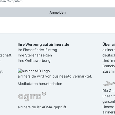
tzten Computern
Anmelden
Ihre Werbung auf airliners.de
Über ai
Ihr Firmenfinder-Eintrag
airline
schaft.
Ihre Stellenanzeigen
deutsch
n
Ihre Onlinewerbung
sind im
Branch
gt.
Zusamm
airliners.de wird von businessAd vermarktet.
Mediadaten herunterladen
Die Ger
unser "
garsonl
Unsere
airliners.de ist AGMA-geprüft.
airline