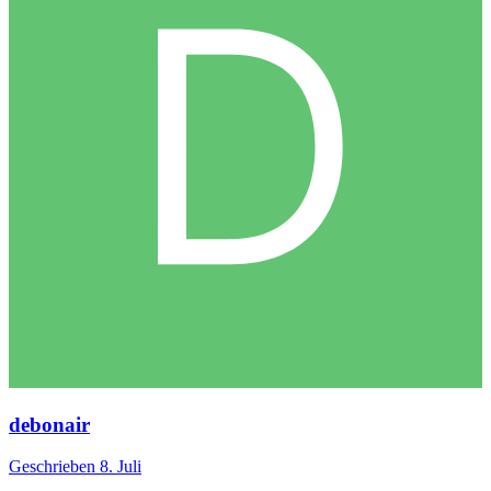
debonair
Geschrieben
8. Juli