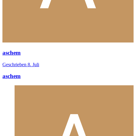
aschem
Geschrieben
8. Juli
aschem