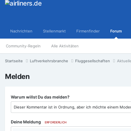
Nachrichten
Stellenmarkt
Firmenfinder
Forum
Community-Regeln
Alle Aktivitäten
Startseite
Luftverkehrsbranche
Fluggesellschaften
Aktuell
Melden
Warum willst Du das melden?
Deine Meldung
ERFORDERLICH