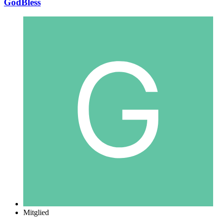
GodBless
Mitglied