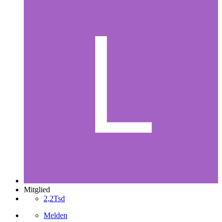
Mitglied
2,2Tsd
Melden