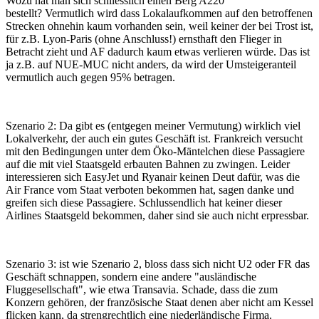
Wozu hat man sich schliesslich einen Berg A220
bestellt? Vermutlich wird dass Lokalaufkommen auf den betroffenen
Strecken ohnehin kaum vorhanden sein, weil keiner der bei Trost ist,
für z.B. Lyon-Paris (ohne Anschluss!) ernsthaft den Flieger in
Betracht zieht und AF dadurch kaum etwas verlieren würde. Das ist
ja z.B. auf NUE-MUC nicht anders, da wird der Umsteigeranteil
vermutlich auch gegen 95% betragen.
Szenario 2: Da gibt es (entgegen meiner Vermutung) wirklich viel
Lokalverkehr, der auch ein gutes Geschäft ist. Frankreich versucht
mit den Bedingungen unter dem Öko-Mäntelchen diese Passagiere
auf die mit viel Staatsgeld erbauten Bahnen zu zwingen. Leider
interessieren sich EasyJet und Ryanair keinen Deut dafür, was die
Air France vom Staat verboten bekommen hat, sagen danke und
greifen sich diese Passagiere. Schlussendlich hat keiner dieser
Airlines Staatsgeld bekommen, daher sind sie auch nicht erpressbar.
Szenario 3: ist wie Szenario 2, bloss dass sich nicht U2 oder FR das
Geschäft schnappen, sondern eine andere "ausländische
Fluggesellschaft", wie etwa Transavia. Schade, dass die zum
Konzern gehören, der französische Staat denen aber nicht am Kessel
flicken kann, da strengrechtlich eine niederländische Firma.