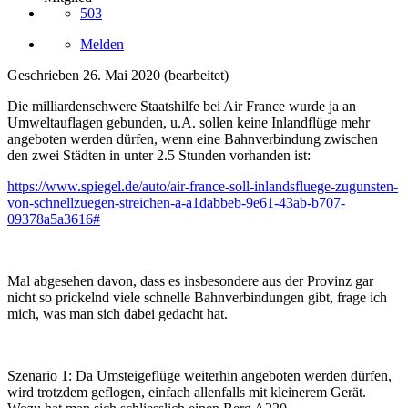
503
Melden
Geschrieben
26. Mai 2020
(bearbeitet)
Die milliardenschwere Staatshilfe bei Air France wurde ja an
Umweltauflagen gebunden, u.A. sollen keine Inlandflüge mehr
angeboten werden dürfen, wenn eine Bahnverbindung zwischen
den zwei Städten in unter 2.5 Stunden vorhanden ist:
https://www.spiegel.de/auto/air-france-soll-inlandsfluege-zugunsten-
von-schnellzuegen-streichen-a-a1dabbeb-9e61-43ab-b707-
09378a5a3616#
Mal abgesehen davon, dass es insbesondere aus der Provinz gar
nicht so prickelnd viele schnelle Bahnverbindungen gibt, frage ich
mich, was man sich dabei gedacht hat.
Szenario 1: Da Umsteigeflüge weiterhin angeboten werden dürfen,
wird trotzdem geflogen, einfach allenfalls mit kleinerem Gerät.