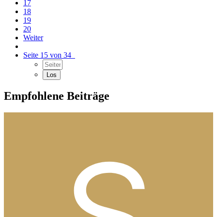
17
18
19
20
Weiter
Seite 15 von 34
Empfohlene Beiträge