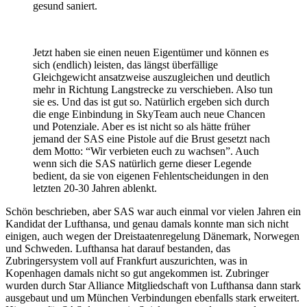
gesund saniert.
Jetzt haben sie einen neuen Eigentümer und können es
sich (endlich) leisten, das längst überfällige
Gleichgewicht ansatzweise auszugleichen und deutlich
mehr in Richtung Langstrecke zu verschieben. Also tun
sie es. Und das ist gut so. Natürlich ergeben sich durch
die enge Einbindung in SkyTeam auch neue Chancen
und Potenziale. Aber es ist nicht so als hätte früher
jemand der SAS eine Pistole auf die Brust gesetzt nach
dem Motto: “Wir verbieten euch zu wachsen”. Auch
wenn sich die SAS natürlich gerne dieser Legende
bedient, da sie von eigenen Fehlentscheidungen in den
letzten 20-30 Jahren ablenkt.
Schön beschrieben, aber SAS war auch einmal vor vielen Jahren ein
Kandidat der Lufthansa, und genau damals konnte man sich nicht
einigen, auch wegen der Dreistaatenregelung Dänemark, Norwegen
und Schweden. Lufthansa hat darauf bestanden, das
Zubringersystem voll auf Frankfurt auszurichten, was in
Kopenhagen damals nicht so gut angekommen ist. Zubringer
wurden durch Star Alliance Mitgliedschaft von Lufthansa dann stark
ausgebaut und um München Verbindungen ebenfalls stark erweitert.