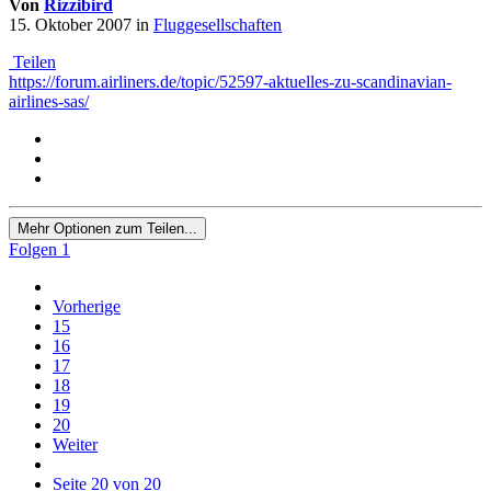
Von
Rizzibird
15. Oktober 2007
in
Fluggesellschaften
Teilen
https://forum.airliners.de/topic/52597-aktuelles-zu-scandinavian-
airlines-sas/
Mehr Optionen zum Teilen...
Folgen
1
Vorherige
15
16
17
18
19
20
Weiter
Seite 20 von 20