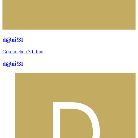
d@ni!3l
Geschrieben
30. Juni
d@ni!3l