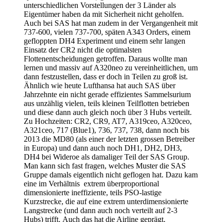
unterschiedlichen Vorstellungen der 3 Länder als
Eigentümer haben da mit Sicherheit nicht geholfen.
Auch bei SAS hat man zudem in der Vergangenheit mit
737-600, vielen 737-700, späten A343 Orders, einem
gefloppten DH4 Experiment und einem sehr langen
Einsatz der CR2 nicht die optimalsten
Flottenentscheidungen getroffen. Daraus wollte man
lernen und massiv auf A320neo zu vereinheitlichen, um
dann festzustellen, dass er doch in Teilen zu groß ist.
Ähnlich wie heute Lufthansa hat auch SAS über
Jahrzehnte ein nicht gerade effizientes Sammelsurium
aus unzählig vielen, teils kleinen Teilflotten betrieben
und diese dann auch gleich noch über 3 Hubs verteilt.
Zu Hochzeiten: CR2, CR9, AT7, A319ceo, A320ceo,
A321ceo, 717 (Blue1), 736, 737, 738, dann noch bis
2013 die MD80 (als einer der letzten grossen Betreiber
in Europa) und dann auch noch DH1, DH2, DH3,
DH4 bei Wideroe als damaliger Teil der SAS Group.
Man kann sich fast fragen, welches Muster die SAS
Gruppe damals eigentlich nicht geflogen hat. Dazu kam
eine im Verhältnis extrem überproportional
dimensionierte ineffiziente, teils PSO-lastige
Kurzstrecke, die auf eine extrem unterdimensionierte
Langstrecke (und dann auch noch verteilt auf 2-3
Hubs) trifft. Auch das hat die Airline geprägt.