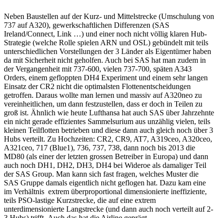
Neben Baustellen auf der Kurz- und Mittelstrecke (Umschulung von
737 auf A320), gewerkschaftlichen Differenzen (SAS
Ireland/Connect, Link …) und einer noch nicht völlig klaren Hub-
Strategie (welche Rolle spielen ARN und OSL) gebündelt mit teils
unterschiedlichen Vorstellungen der 3 Länder als Eigentümer haben
da mit Sicherheit nicht geholfen. Auch bei SAS hat man zudem in
der Vergangenheit mit 737-600, vielen 737-700, späten A343
Orders, einem gefloppten DH4 Experiment und einem sehr langen
Einsatz der CR2 nicht die optimalsten Flottenentscheidungen
getroffen. Daraus wollte man lernen und massiv auf A320neo zu
vereinheitlichen, um dann festzustellen, dass er doch in Teilen zu
groß ist. Ähnlich wie heute Lufthansa hat auch SAS über Jahrzehnte
ein nicht gerade effizientes Sammelsurium aus unzählig vielen, teils
kleinen Teilflotten betrieben und diese dann auch gleich noch über 3
Hubs verteilt. Zu Hochzeiten: CR2, CR9, AT7, A319ceo, A320ceo,
A321ceo, 717 (Blue1), 736, 737, 738, dann noch bis 2013 die
MD80 (als einer der letzten grossen Betreiber in Europa) und dann
auch noch DH1, DH2, DH3, DH4 bei Wideroe als damaliger Teil
der SAS Group. Man kann sich fast fragen, welches Muster die
SAS Gruppe damals eigentlich nicht geflogen hat. Dazu kam eine
im Verhältnis extrem überproportional dimensionierte ineffiziente,
teils PSO-lastige Kurzstrecke, die auf eine extrem
unterdimensionierte Langstrecke (und dann auch noch verteilt auf 2-
3 Hubs) trifft. Auch das hat die Airline geprägt.