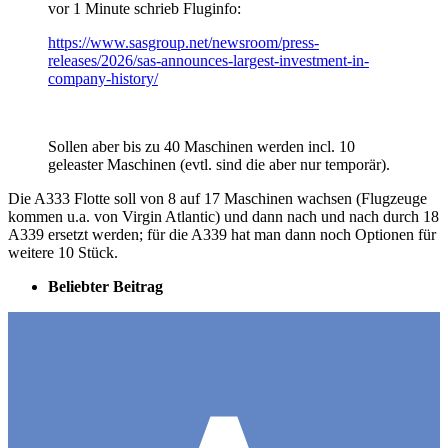
vor 1 Minute schrieb Fluginfo:
https://www.sasgroup.net/newsroom/press-
releases/2026/sas-announces-largest-investment-in-
company-history/
Sollen aber bis zu 40 Maschinen werden incl. 10
geleaster Maschinen (evtl. sind die aber nur temporär).
Die A333 Flotte soll von 8 auf 17 Maschinen wachsen (Flugzeuge
kommen u.a. von Virgin Atlantic) und dann nach und nach durch 18
A339 ersetzt werden; für die A339 hat man dann noch Optionen für
weitere 10 Stück.
Beliebter Beitrag