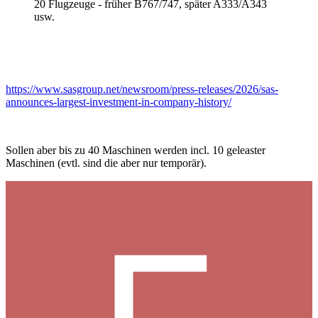
20 Flugzeuge - früher B767/747, später A333/A343
usw.
https://www.sasgroup.net/newsroom/press-releases/2026/sas-
announces-largest-investment-in-company-history/
Sollen aber bis zu 40 Maschinen werden incl. 10 geleaster
Maschinen (evtl. sind die aber nur temporär).