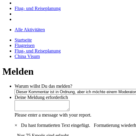
Flug- und Reiseplanung
Alle Aktivitäten
Startseite
Flugreisen
Flug- und Reiseplanung
China Visum
Melden
Warum willst Du das melden?
Deine Meldung
erforderlich
Please enter a message with your report.
×
Du hast formatierten Text eingefügt.
Formatierung wiederh
Nur 75 Emojis sind erlaubt.