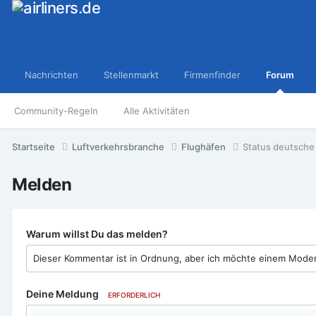
Nachrichten
Stellenmarkt
Firmenfinder
Forum
Community-Regeln
Alle Aktivitäten
Startseite
Luftverkehrsbranche
Flughäfen
Status deutsche
Melden
Warum willst Du das melden?
Deine Meldung
ERFORDERLICH