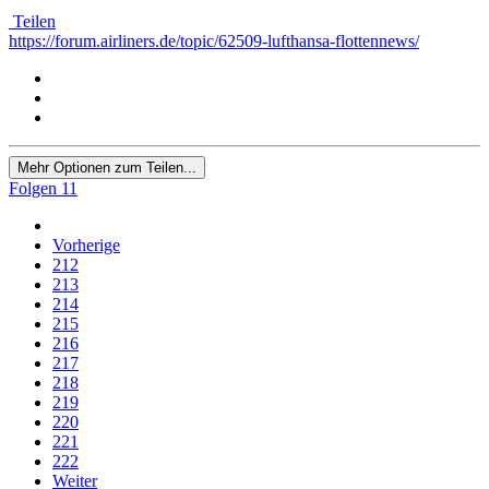
Teilen
https://forum.airliners.de/topic/62509-lufthansa-flottennews/
Mehr Optionen zum Teilen...
Folgen
11
Vorherige
212
213
214
215
216
217
218
219
220
221
222
Weiter