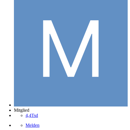
Mitglied
4,4Tsd
Melden