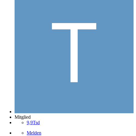
Mitglied
9,9Tsd
Melden