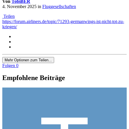
Von
TobiBER
4. November 2025
in
Fluggesellschaften
Teilen
https://forum.airliners.de/topic/71293-germanwings-ist-nicht-tot-zu-
kriegen/
Mehr Optionen zum Teilen...
Folgen
0
Empfohlene Beiträge