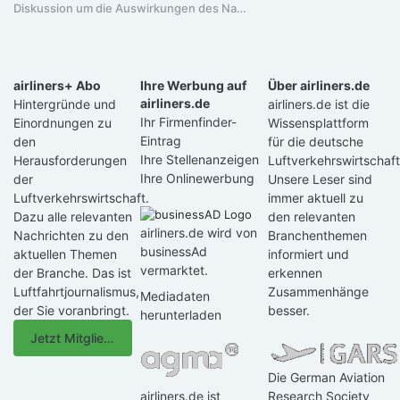
Diskussion um die Auswirkungen des Nahost-Konflikts - Streckenpolitik
airliners+ Abo
Ihre Werbung auf
Über airliners.de
airliners.de
Hintergründe und
airliners.de ist die
Ihr Firmenfinder-
Einordnungen zu
Wissensplattform
Eintrag
den
für die deutsche
Ihre Stellenanzeigen
Herausforderungen
Luftverkehrswirtschaft
Ihre Onlinewerbung
der
Unsere Leser sind
Luftverkehrswirtschaft.
immer aktuell zu
Dazu alle relevanten
den relevanten
airliners.de wird von
Nachrichten zu den
Branchenthemen
businessAd
aktuellen Themen
informiert und
vermarktet.
der Branche. Das ist
erkennen
Luftfahrtjournalismus,
Zusammenhänge
Mediadaten
der Sie voranbringt.
besser.
herunterladen
Jetzt Mitglied werden
Die German Aviation
airliners.de ist
Research Society