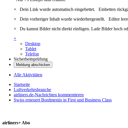
×
Dein Link wurde automatisch eingebettet.
Einbetten rückg
×
Dein vorheriger Inhalt wurde wiederhergestellt.
Editor lee
×
Du kannst Bilder nicht direkt einfügen. Lade Bilder hoch od
×
Desktop
Tablet
Telefon
Sicherheitsprüfung
Meldung abschicken
Alle Aktivitäten
Startseite
Luftverkehrsbranche
airliners.de-Nachrichten kommentieren
Swiss erneuert Bordmenüs in First und Business Class
airliners+ Abo