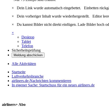
×
Dein Link wurde automatisch eingebettet.
Einbetten rückg
×
Dein vorheriger Inhalt wurde wiederhergestellt.
Editor lee
×
Du kannst Bilder nicht direkt einfügen. Lade Bilder hoch od
×
Desktop
Tablet
Telefon
Sicherheitsprüfung
Meldung abschicken
Alle Aktivitäten
Startseite
Luftverkehrsbranche
airliners.de-Nachrichten kommentieren
In eigener Sache: Startschuss für ein neues airliners.de
airliners+ Abo