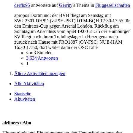
derflo95
antwortete auf
Gerrity
's Thema in
Fluggesellschaften
apropos Dortmund: der BVB fliegt am Samstag mit
SWU2301 DH8D (vsl 9H-PET) DTM-BQH 17:30-17:55 für
den Emirates-Cup gegen Arsenal London, Rückflug am
Sonntag im Anschluss vom Spiel 19:00-21:25 der Hamburger
SV fliegt nach ihrem Trainingslager in Herzogenaurach
züruck nach Hause mit FRO1887 (OY-FSC) NUE-HAM
16:30-17:50, dort wartet dann der OSC Lille
vor 3 Stunden
3.634 Antworten
1
Ältere Aktivitäten anzeigen
Alle Aktivitäten
Startseite
Aktivitäten
airliners+ Abo
Hintergründe und Einordnungen zu den Herausforderungen der