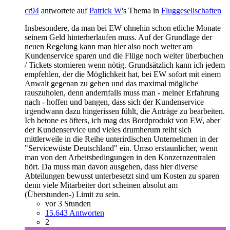
cr94
antwortete auf
Patrick W
's Thema in
Fluggesellschaften
Insbesondere, da man bei EW ohnehin schon etliche Monate
seinem Geld hinterherlaufen muss. Auf der Grundlage der
neuen Regelung kann man hier also noch weiter am
Kundenservice sparen und die Flüge noch weiter überbuchen
/ Tickets stornieren wenn nötig. Grundsätzlich kann ich jedem
empfehlen, der die Möglichkeit hat, bei EW sofort mit einem
Anwalt gegenan zu gehen und das maximal mögliche
rauszuholen, denn andernfalls muss man - meiner Erfahrung
nach - hoffen und bangen, dass sich der Kundenservice
irgendwann dazu hingerissen fühlt, die Anträge zu bearbeiten.
Ich betone es öfters, ich mag das Bordprodukt von EW, aber
der Kundenservice und vieles drumherum reiht sich
mittlerweile in die Reihe unterirdischen Unternehmen in der
"Servicewüste Deutschland" ein. Umso erstaunlicher, wenn
man von den Arbeitsbedingungen in den Konzernzentralen
hört. Da muss man davon ausgehen, dass hier diverse
Abteilungen bewusst unterbesetzt sind um Kosten zu sparen
denn viele Mitarbeiter dort scheinen absolut am
(Überstunden-) Limit zu sein.
vor 3 Stunden
15.643 Antworten
2