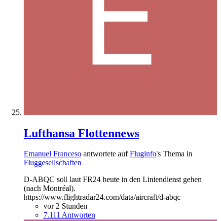
Lufthansa Flottennews
Emanuel Franceso
antwortete auf
Fluginfo
's Thema in
Fluggesellschaften
D-ABQC soll laut FR24 heute in den Liniendienst gehen
(nach Montréal).
https://www.flightradar24.com/data/aircraft/d-abqc
vor 2 Stunden
7.111 Antworten