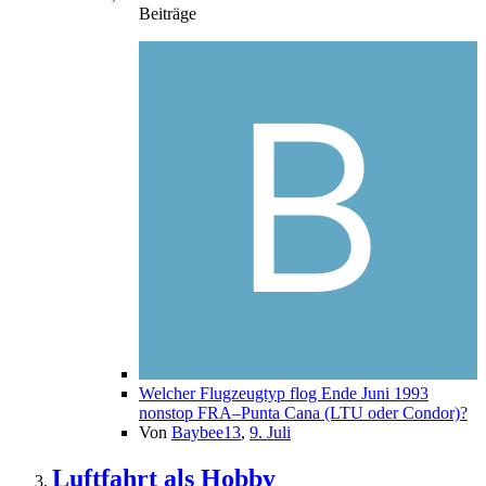
Beiträge
Welcher Flugzeugtyp flog Ende Juni 1993
nonstop FRA–Punta Cana (LTU oder Condor)?
Von
Baybee13
,
9. Juli
Luftfahrt als Hobby