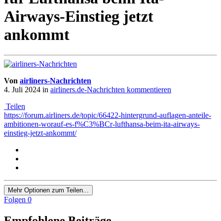
Airways-Einstieg jetzt
ankommt
Von
airliners-Nachrichten
4. Juli 2024
in
airliners.de-Nachrichten kommentieren
Teilen
https://forum.airliners.de/topic/66422-hintergrund-auflagen-anteile-
ambitionen-worauf-es-f%C3%BCr-lufthansa-beim-ita-airways-
einstieg-jetzt-ankommt/
Mehr Optionen zum Teilen...
Folgen
0
Empfohlene Beiträge