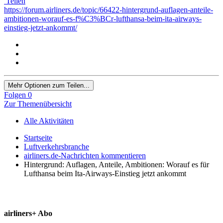
Teilen
https://forum.airliners.de/topic/66422-hintergrund-auflagen-anteile-
ambitionen-worauf-es-f%C3%BCr-lufthansa-beim-ita-airways-
einstieg-jetzt-ankommt/
Mehr Optionen zum Teilen...
Folgen
0
Zur Themenübersicht
Alle Aktivitäten
Startseite
Luftverkehrsbranche
airliners.de-Nachrichten kommentieren
Hintergrund: Auflagen, Anteile, Ambitionen: Worauf es für
Lufthansa beim Ita-Airways-Einstieg jetzt ankommt
airliners+ Abo