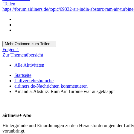
Teilen
https://forum.airliners.de/topic/69332-air-india-absturz-ram-air-turbin
Mehr Optionen zum Teilen...
Folgen
1
Zur Themenübersicht
Alle Aktivitäten
Startseite
Luftverkehrsbranche
airliners.de-Nachrichten kommentieren
Air-India-Absturz: Ram Air Turbine war ausgeklappt
airliners+ Abo
Hintergründe und Einordnungen zu den Herausforderungen der Luftverk
voranbringt.