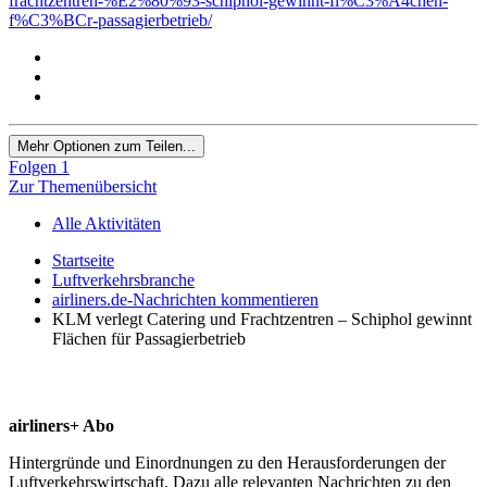
frachtzentren-%E2%80%93-schiphol-gewinnt-fl%C3%A4chen-
f%C3%BCr-passagierbetrieb/
Mehr Optionen zum Teilen...
Folgen
1
Zur Themenübersicht
Alle Aktivitäten
Startseite
Luftverkehrsbranche
airliners.de-Nachrichten kommentieren
KLM verlegt Catering und Frachtzentren – Schiphol gewinnt
Flächen für Passagierbetrieb
airliners+ Abo
Hintergründe und Einordnungen zu den Herausforderungen der
Luftverkehrswirtschaft. Dazu alle relevanten Nachrichten zu den