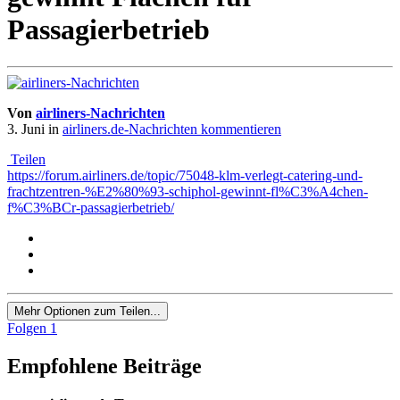
Passagierbetrieb
Von
airliners-Nachrichten
3. Juni
in
airliners.de-Nachrichten kommentieren
Teilen
https://forum.airliners.de/topic/75048-klm-verlegt-catering-und-
frachtzentren-%E2%80%93-schiphol-gewinnt-fl%C3%A4chen-
f%C3%BCr-passagierbetrieb/
Mehr Optionen zum Teilen...
Folgen
1
Empfohlene Beiträge