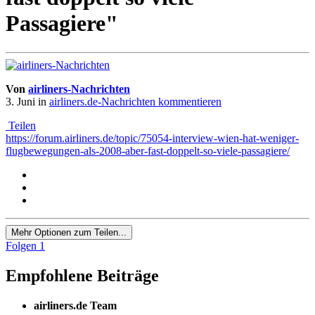
Passagiere"
Von
airliners-Nachrichten
3. Juni
in
airliners.de-Nachrichten kommentieren
Teilen
https://forum.airliners.de/topic/75054-interview-wien-hat-weniger-
flugbewegungen-als-2008-aber-fast-doppelt-so-viele-passagiere/
Mehr Optionen zum Teilen...
Folgen
1
Empfohlene Beiträge
airliners.de Team