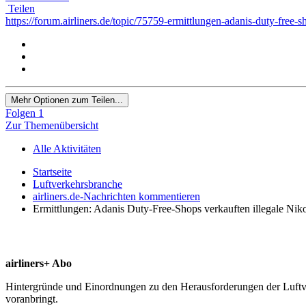
Teilen
https://forum.airliners.de/topic/75759-ermittlungen-adanis-duty-free-s
Mehr Optionen zum Teilen...
Folgen
1
Zur Themenübersicht
Alle Aktivitäten
Startseite
Luftverkehrsbranche
airliners.de-Nachrichten kommentieren
Ermittlungen: Adanis Duty-Free-Shops verkauften illegale Niko
airliners+ Abo
Hintergründe und Einordnungen zu den Herausforderungen der Luftverk
voranbringt.