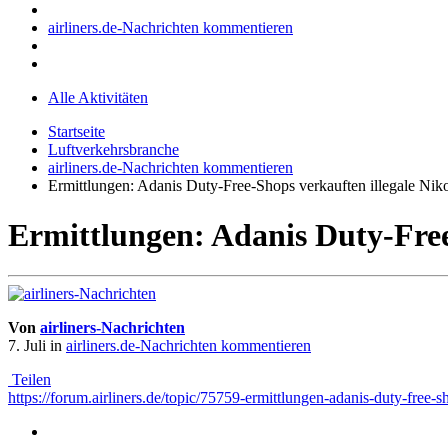
airliners.de-Nachrichten kommentieren
Alle Aktivitäten
Startseite
Luftverkehrsbranche
airliners.de-Nachrichten kommentieren
Ermittlungen: Adanis Duty-Free-Shops verkauften illegale Niko
Ermittlungen: Adanis Duty-Free
Von
airliners-Nachrichten
7. Juli
in
airliners.de-Nachrichten kommentieren
Teilen
https://forum.airliners.de/topic/75759-ermittlungen-adanis-duty-free-s