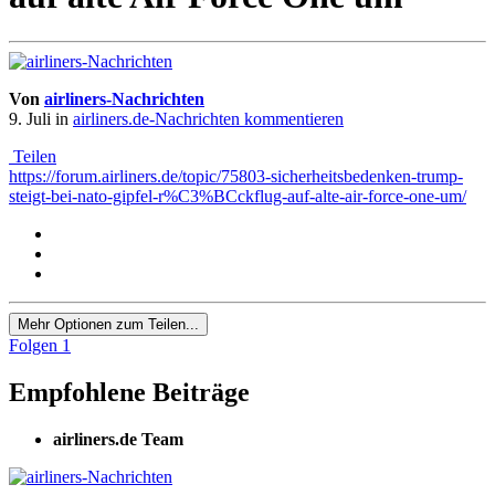
Von
airliners-Nachrichten
9. Juli
in
airliners.de-Nachrichten kommentieren
Teilen
https://forum.airliners.de/topic/75803-sicherheitsbedenken-trump-
steigt-bei-nato-gipfel-r%C3%BCckflug-auf-alte-air-force-one-um/
Mehr Optionen zum Teilen...
Folgen
1
Empfohlene Beiträge
airliners.de Team