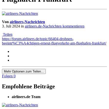
Von
airliners-Nachrichten
3. Juli 2024
in
airliners.de-Nachrichten kommentieren
Teilen
https://forum.airliners.de/topic/66404-drohnen-
beeintr%C3%A4chtigen-erneut-flugverkehr-am-flughafen-frankfurt/
Mehr Optionen zum Teilen...
Folgen
0
Empfohlene Beiträge
airliners.de Team