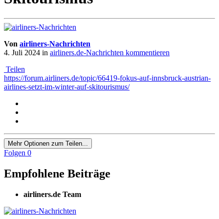
Von
airliners-Nachrichten
4. Juli 2024
in
airliners.de-Nachrichten kommentieren
Teilen
https://forum.airliners.de/topic/66419-fokus-auf-innsbruck-austrian-
airlines-setzt-im-winter-auf-skitourismus/
Mehr Optionen zum Teilen...
Folgen
0
Empfohlene Beiträge
airliners.de Team