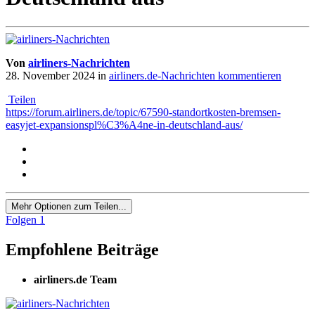
Von
airliners-Nachrichten
28. November 2024
in
airliners.de-Nachrichten kommentieren
Teilen
https://forum.airliners.de/topic/67590-standortkosten-bremsen-
easyjet-expansionspl%C3%A4ne-in-deutschland-aus/
Mehr Optionen zum Teilen...
Folgen
1
Empfohlene Beiträge
airliners.de Team