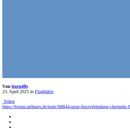
Von
born4fly
23. April 2025
in
Flughäfen
Teilen
https://forum.airliners.de/topic/68844-neue-busverbindung-chemnitz-f