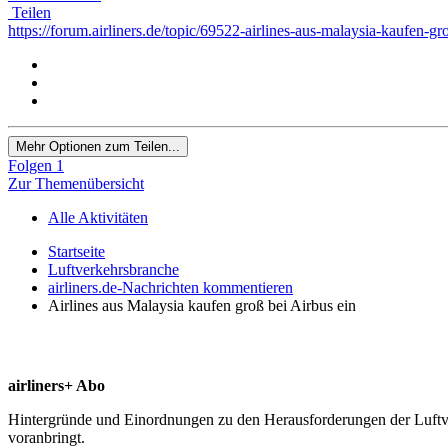
Teilen
https://forum.airliners.de/topic/69522-airlines-aus-malaysia-kaufen-
Mehr Optionen zum Teilen...
Folgen
1
Zur Themenübersicht
Alle Aktivitäten
Startseite
Luftverkehrsbranche
airliners.de-Nachrichten kommentieren
Airlines aus Malaysia kaufen groß bei Airbus ein
airliners+ Abo
Hintergründe und Einordnungen zu den Herausforderungen der Luftverk
voranbringt.