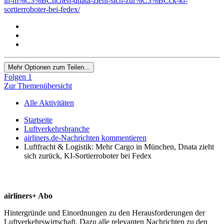
in-m%C3%BCnchen-dnata-zieht-sich-zur%C3%BCck-ki-
sortierroboter-bei-fedex/
Mehr Optionen zum Teilen...
Folgen
1
Zur Themenübersicht
Alle Aktivitäten
Startseite
Luftverkehrsbranche
airliners.de-Nachrichten kommentieren
Luftfracht & Logistik: Mehr Cargo in München, Dnata zieht
sich zurück, KI-Sortierroboter bei Fedex
airliners+ Abo
Hintergründe und Einordnungen zu den Herausforderungen der
Luftverkehrswirtschaft. Dazu alle relevanten Nachrichten zu den