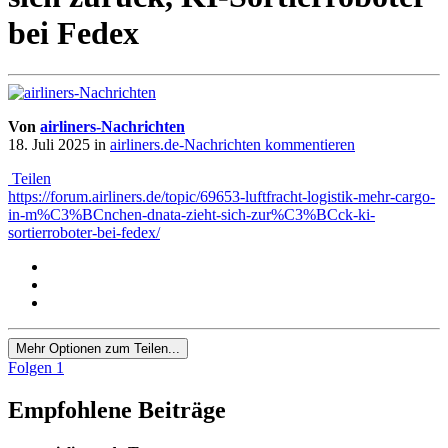
bei Fedex
Von
airliners-Nachrichten
18. Juli 2025
in
airliners.de-Nachrichten kommentieren
Teilen
https://forum.airliners.de/topic/69653-luftfracht-logistik-mehr-cargo-
in-m%C3%BCnchen-dnata-zieht-sich-zur%C3%BCck-ki-
sortierroboter-bei-fedex/
Mehr Optionen zum Teilen...
Folgen
1
Empfohlene Beiträge