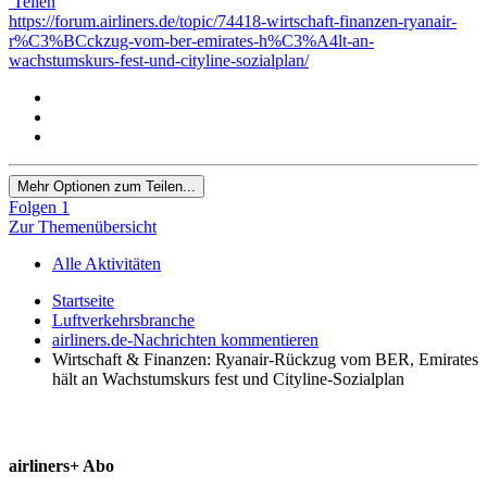
Teilen
https://forum.airliners.de/topic/74418-wirtschaft-finanzen-ryanair-
r%C3%BCckzug-vom-ber-emirates-h%C3%A4lt-an-
wachstumskurs-fest-und-cityline-sozialplan/
Mehr Optionen zum Teilen...
Folgen
1
Zur Themenübersicht
Alle Aktivitäten
Startseite
Luftverkehrsbranche
airliners.de-Nachrichten kommentieren
Wirtschaft & Finanzen: Ryanair-Rückzug vom BER, Emirates
hält an Wachstumskurs fest und Cityline-Sozialplan
airliners+ Abo