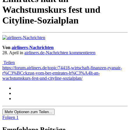
Wachstumskurs fest und
Cityline-Sozialplan
Von
airliners-Nachrichten
28. April
in
airliners.de-Nachrichten kommentieren
Teilen
https://forum.airliners.de/topic/74418-wirtschaft-finanzen-ryanair-
r%C3%BCckzug-vom-ber-emirates-h%C3%A4lt-an-
wachstumskurs-fest-und-cityline-sozialplan/
Mehr Optionen zum Teilen...
Folgen
1
Empfohlene Beiträge