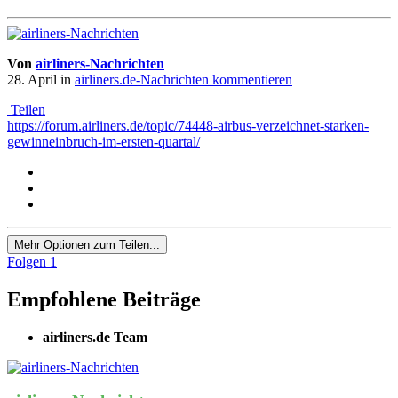
Von
airliners-Nachrichten
28. April
in
airliners.de-Nachrichten kommentieren
Teilen
https://forum.airliners.de/topic/74448-airbus-verzeichnet-starken-
gewinneinbruch-im-ersten-quartal/
Mehr Optionen zum Teilen...
Folgen
1
Empfohlene Beiträge
airliners.de Team