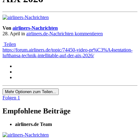
Von
airliners-Nachrichten
28. April
in
airliners.de-Nachrichten kommentieren
Teilen
https://forum.airliners.de/topic/74450-video-pr%C3%A4sentation-
lufthansa-technik-intellitable-auf-der-aix-2026/
Mehr Optionen zum Teilen...
Folgen
1
Empfohlene Beiträge
airliners.de Team