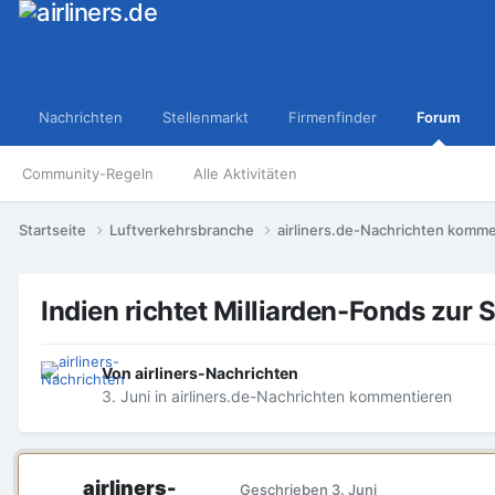
Nachrichten
Stellenmarkt
Firmenfinder
Forum
Community-Regeln
Alle Aktivitäten
Startseite
Luftverkehrsbranche
airliners.de-Nachrichten komm
Indien richtet Milliarden-Fonds zur 
Von
airliners-Nachrichten
3. Juni
in
airliners.de-Nachrichten kommentieren
airliners-
Geschrieben
3. Juni