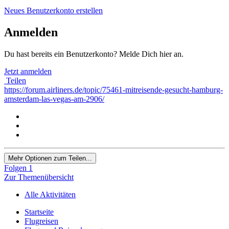
Neues Benutzerkonto erstellen
Anmelden
Du hast bereits ein Benutzerkonto? Melde Dich hier an.
Jetzt anmelden
Teilen
https://forum.airliners.de/topic/75461-mitreisende-gesucht-hamburg-
amsterdam-las-vegas-am-2906/
Mehr Optionen zum Teilen...
Folgen
1
Zur Themenübersicht
Alle Aktivitäten
Startseite
Flugreisen