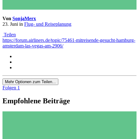
Von
SonjaMerx
23. Juni
in
Flug- und Reiseplanung
Teilen
https://forum.airliners.de/topic/75461-mitreisende-gesucht-hamburg-
amsterdam-las-vegas-am-2906/
Mehr Optionen zum Teilen...
Folgen
1
Empfohlene Beiträge