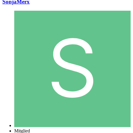
SonjaMerx
Mitglied