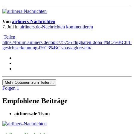
Von
airliners-Nachrichten
7. Juli
in
airliners.de-Nachrichten kommentieren
Teilen
https://forum.airliners.de/topic/75756-flughafen-doha-f%C3%BChrt-
gesichtserkennung-f%C3%BCr-passagiere-ein/
Mehr Optionen zum Teilen...
Folgen
1
Empfohlene Beiträge
airliners.de Team