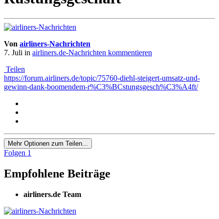
Von
airliners-Nachrichten
7. Juli
in
airliners.de-Nachrichten kommentieren
Teilen
https://forum.airliners.de/topic/75760-diehl-steigert-umsatz-und-
gewinn-dank-boomendem-r%C3%BCstungsgesch%C3%A4ft/
Mehr Optionen zum Teilen...
Folgen
1
Empfohlene Beiträge
airliners.de Team