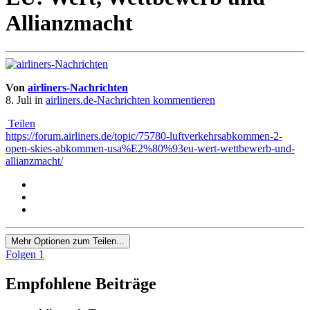
Allianzmacht
Von
airliners-Nachrichten
8. Juli
in
airliners.de-Nachrichten kommentieren
Teilen
https://forum.airliners.de/topic/75780-luftverkehrsabkommen-2-
open-skies-abkommen-usa%E2%80%93eu-wert-wettbewerb-und-
allianzmacht/
Mehr Optionen zum Teilen...
Folgen
1
Empfohlene Beiträge