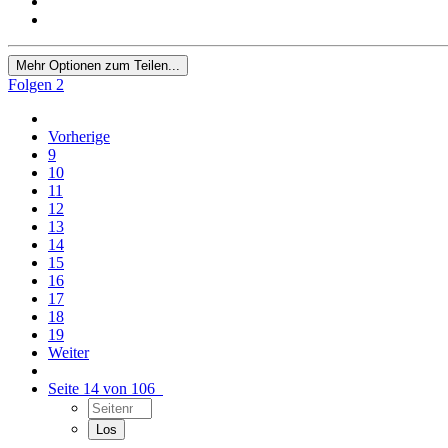
Mehr Optionen zum Teilen...
Folgen
2
Vorherige
9
10
11
12
13
14
15
16
17
18
19
Weiter
Seite 14 von 106