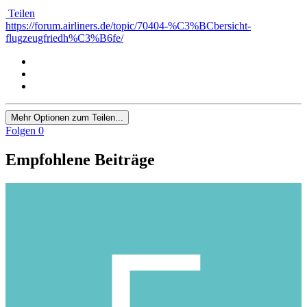
Teilen
https://forum.airliners.de/topic/70404-%C3%BCbersicht-
flugzeugfriedh%C3%B6fe/
Mehr Optionen zum Teilen...
Folgen
0
Empfohlene Beiträge