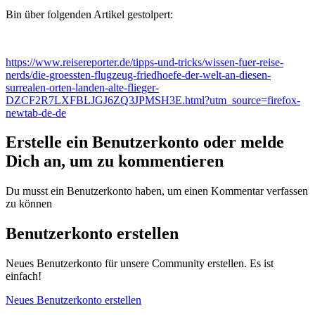
Bin über folgenden Artikel gestolpert:
https://www.reisereporter.de/tipps-und-tricks/wissen-fuer-reise-
nerds/die-groessten-flugzeug-friedhoefe-der-welt-an-diesen-
surrealen-orten-landen-alte-flieger-
DZCF2R7LXFBLJGJ6ZQ3JPMSH3E.html?utm_source=firefox-
newtab-de-de
Erstelle ein Benutzerkonto oder melde
Dich an, um zu kommentieren
Du musst ein Benutzerkonto haben, um einen Kommentar verfassen
zu können
Benutzerkonto erstellen
Neues Benutzerkonto für unsere Community erstellen. Es ist
einfach!
Neues Benutzerkonto erstellen