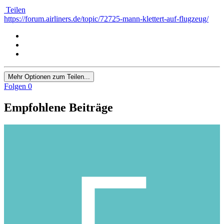
Teilen
https://forum.airliners.de/topic/72725-mann-klettert-auf-flugzeug/
Mehr Optionen zum Teilen...
Folgen
0
Empfohlene Beiträge