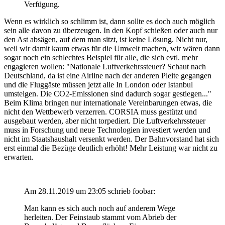
Verfügung.
Wenn es wirklich so schlimm ist, dann sollte es doch auch möglich
sein alle davon zu überzeugen. In den Kopf schießen oder auch nur
den Ast absägen, auf dem man sitzt, ist keine Lösung. Nicht nur,
weil wir damit kaum etwas für die Umwelt machen, wir wären dann
sogar noch ein schlechtes Beispiel für alle, die sich evtl. mehr
engagieren wollen: "Nationale Luftverkehrssteuer? Schaut nach
Deutschland, da ist eine Airline nach der anderen Pleite gegangen
und die Fluggäste müssen jetzt alle In London oder Istanbul
umsteigen. Die CO2-Emissionen sind dadurch sogar gestiegen..."
Beim Klima bringen nur internationale Vereinbarungen etwas, die
nicht den Wettbewerb verzerren. CORSIA muss gestützt und
ausgebaut werden, aber nicht torpediert. Die Luftverkehrssteuer
muss in Forschung und neue Technologien investiert werden und
nicht im Staatshaushalt versenkt werden. Der Bahnvorstand hat sich
erst einmal die Bezüge deutlich erhöht! Mehr Leistung war nicht zu
erwarten.
Am 28.11.2019 um 23:05 schrieb foobar:
Man kann es sich auch noch auf anderem Wege
herleiten. Der Feinstaub stammt vom Abrieb der