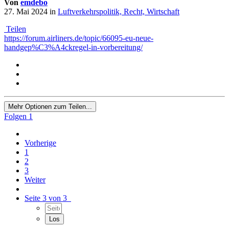
Von
emdebo
27. Mai 2024
in
Luftverkehrspolitik, Recht, Wirtschaft
Teilen
https://forum.airliners.de/topic/66095-eu-neue-
handgep%C3%A4ckregel-in-vorbereitung/
Mehr Optionen zum Teilen...
Folgen
1
Vorherige
1
2
3
Weiter
Seite 3 von 3