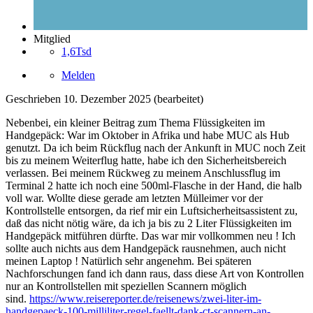
Mitglied
1,6Tsd
Melden
Geschrieben
10. Dezember 2025
(bearbeitet)
Nebenbei, ein kleiner Beitrag zum Thema Flüssigkeiten im
Handgepäck: War im Oktober in Afrika und habe MUC als Hub
genutzt. Da ich beim Rückflug nach der Ankunft in MUC noch Zeit
bis zu meinem Weiterflug hatte, habe ich den Sicherheitsbereich
verlassen. Bei meinem Rückweg zu meinem Anschlussflug im
Terminal 2 hatte ich noch eine 500ml-Flasche in der Hand, die halb
voll war. Wollte diese gerade am letzten Mülleimer vor der
Kontrollstelle entsorgen, da rief mir ein Luftsicherheitsassistent zu,
daß das nicht nötig wäre, da ich ja bis zu 2 Liter Flüssigkeiten im
Handgepäck mitführen dürfte. Das war mir vollkommen neu ! Ich
sollte auch nichts aus dem Handgepäck rausnehmen, auch nicht
meinen Laptop ! Natürlich sehr angenehm. Bei späteren
Nachforschungen fand ich dann raus, dass diese Art von Kontrollen
nur an Kontrollstellen mit speziellen Scannern möglich
sind.
https://www.reisereporter.de/reisenews/zwei-liter-im-
handgepaeck-100-milliliter-regel-faellt-dank-ct-scannern-an-