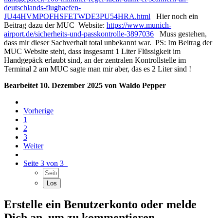
deutschlands-flughaefen-
JU44HVMPOFHSFETWDE3PU54HRA.html
Hier noch ein
Beitrag dazu der MUC Website:
https://www.munich-
airport.de/sicherheits-und-passkontrolle-3897036
Muss gestehen,
dass mir dieser Sachverhalt total unbekannt war. PS: Im Beitrag der
MUC Website steht, dass insgesamt 1 Liter Flüssigkeit im
Handgepäck erlaubt sind, an der zentralen Kontrollstelle im
Terminal 2 am MUC sagte man mir aber, das es 2 Liter sind !
Bearbeitet
10. Dezember 2025
von Waldo Pepper
Vorherige
1
2
3
Weiter
Seite 3 von 3
Erstelle ein Benutzerkonto oder melde
Dich an, um zu kommentieren