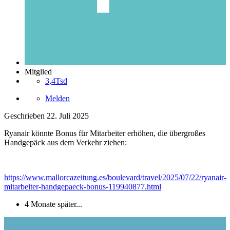
Mitglied
3,4Tsd
Melden
Geschrieben
22. Juli 2025
Ryanair könnte Bonus für Mitarbeiter erhöhen, die übergroßes
Handgepäck aus dem Verkehr ziehen:
https://www.mallorcazeitung.es/boulevard/travel/2025/07/22/ryanair-
mitarbeiter-handgepaeck-bonus-119940877.html
4 Monate später...