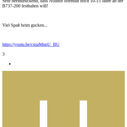
Sehr beeindruckend, dass Nolinor offenbar noch 10-15 Jahre an der
B737-200 festhalten will!
Viel Spaß beim gucken...
https://youtu.be/csnaMnpU_BU
3