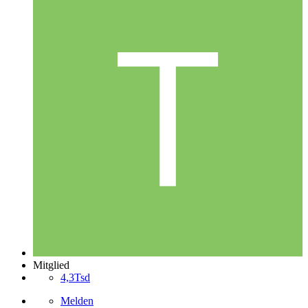
Mitglied
4,3Tsd
Melden