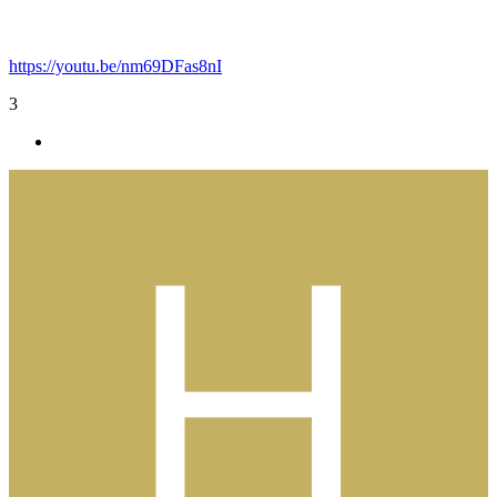
https://youtu.be/nm69DFas8nI
3