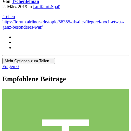
Von
Tschentelmän
2. März 2019
in
Luftfahrt-Spaß
Teilen
https://forum.airliners.de/topic/56355-als-die-fliegerei-noch-etwas-
ganz-besonderes-war/
Mehr Optionen zum Teilen...
Folgen
0
Empfohlene Beiträge