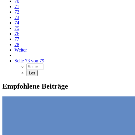
70
71
72
73
74
75
76
77
78
Weiter
Seite 73 von 79
Empfohlene Beiträge