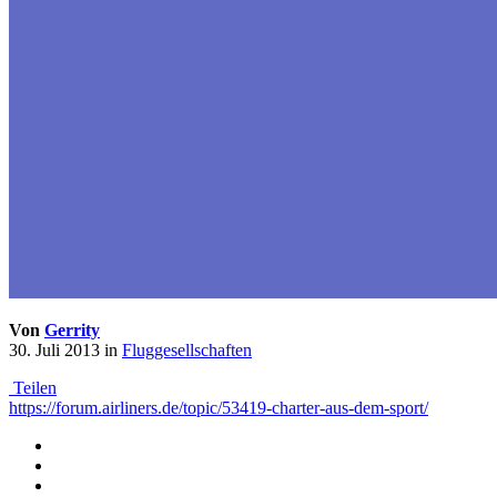
Von
Gerrity
30. Juli 2013
in
Fluggesellschaften
Teilen
https://forum.airliners.de/topic/53419-charter-aus-dem-sport/