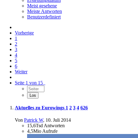
Erstellungsdatum
Meist gesehene
Meiste Antworten
Benutzerdefiniert
Vorherige
1
2
3
4
5
6
Weiter
Seite 1 von 15
Aktuelles zu Eurowings
1
2
3
4
626
Von
Patrick W
,
10. Juli 2014
15,6Tsd
Antworten
4,5Mio
Aufrufe