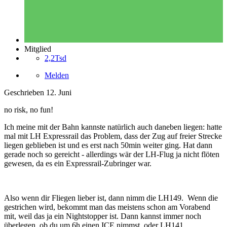
Mitglied
2,2Tsd
Melden
Geschrieben
12. Juni
no risk, no fun!
Ich meine mit der Bahn kannste natürlich auch daneben liegen: hatte
mal mit LH Expressrail das Problem, dass der Zug auf freier Strecke
liegen geblieben ist und es erst nach 50min weiter ging. Hat dann
gerade noch so gereicht - allerdings wär der LH-Flug ja nicht flöten
gewesen, da es ein Expressrail-Zubringer war.
Also wenn dir Fliegen lieber ist, dann nimm die LH149. Wenn die
gestrichen wird, bekommt man das meistens schon am Vorabend
mit, weil das ja ein Nightstopper ist. Dann kannst immer noch
überlegen, ob du um 6h einen ICE nimmst, oder LH141.