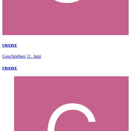
cnxnx
Geschrieben
11. Juni
cnxnx