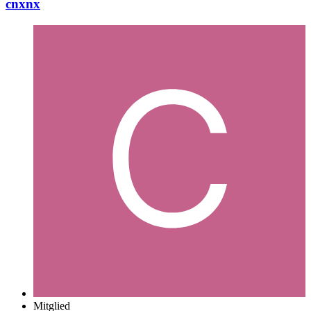
cnxnx
Mitglied