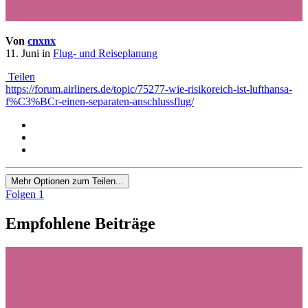
Von
cnxnx
11. Juni
in
Flug- und Reiseplanung
Teilen
https://forum.airliners.de/topic/75277-wie-risikoreich-ist-lufthansa-
f%C3%BCr-einen-separaten-anschlussflug/
Mehr Optionen zum Teilen...
Folgen
1
Empfohlene Beiträge