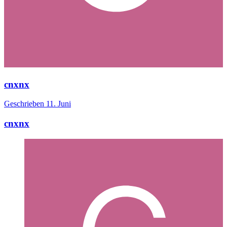
cnxnx
Geschrieben
11. Juni
cnxnx