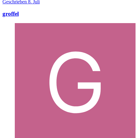
Geschrieben
8. Juli
groffel