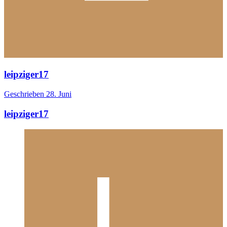
leipziger17
Geschrieben
28. Juni
leipziger17