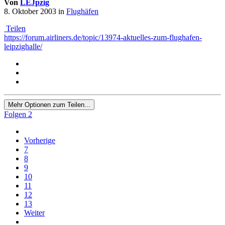
Von
LEJpzig
8. Oktober 2003
in
Flughäfen
Teilen
https://forum.airliners.de/topic/13974-aktuelles-zum-flughafen-
leipzighalle/
Mehr Optionen zum Teilen...
Folgen
2
Vorherige
7
8
9
10
11
12
13
Weiter