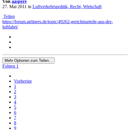
Von
aaspere
27. Mai 2011
in
Luftverkehrspolitik, Recht, Wirtschaft
Teilen
https://forum.airliners.de/topic/49262-gerichtsurteile-aus-der-
luftfahrt/
Mehr Optionen zum Teilen...
Folgen
1
Vorherige
1
2
3
4
5
6
7
8
9