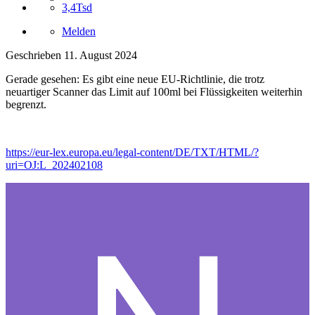
3,4Tsd
Melden
Geschrieben
11. August 2024
Gerade gesehen: Es gibt eine neue EU-Richtlinie, die trotz
neuartiger Scanner das Limit auf 100ml bei Flüssigkeiten weiterhin
begrenzt.
https://eur-lex.europa.eu/legal-content/DE/TXT/HTML/?
uri=OJ:L_202402108