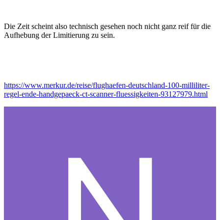
Die Zeit scheint also technisch gesehen noch nicht ganz reif für die
Aufhebung der Limitierung zu sein.
https://www.merkur.de/reise/flughaefen-deutschland-100-milliliter-
regel-ende-handgepaeck-ct-scanner-fluessigkeiten-93127979.html