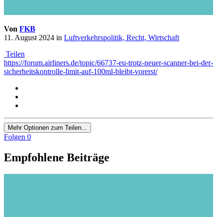
Von
FKB
11. August 2024
in
Luftverkehrspolitik, Recht, Wirtschaft
Teilen
https://forum.airliners.de/topic/66737-eu-trotz-neuer-scanner-bei-der-
sicherheitskontrolle-limit-auf-100ml-bleibt-vorerst/
Mehr Optionen zum Teilen...
Folgen
0
Empfohlene Beiträge