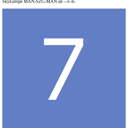
SkyEurope MAN-SZG-MAN an --3--6-