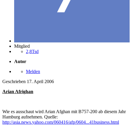
Mitglied
2,8Tsd
Autor
Melden
Geschrieben
17. April 2006
Arian Afrighan
Wie es ausschaut wird Arian Afghan mit B757-200 ab diesem Jahr
Hamburg aufnehmen. Quelle:
http://asia.news.yahoo.com/060416/afp/0604...41business.html