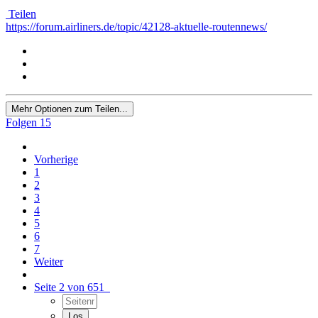
Teilen
https://forum.airliners.de/topic/42128-aktuelle-routennews/
Mehr Optionen zum Teilen...
Folgen
15
Vorherige
1
2
3
4
5
6
7
Weiter
Seite 2 von 651