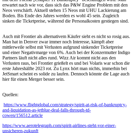
erwartet nach wie vor, dass sich das P&W Engine Problem mit den
Neos verschärft. Aktuell stehen 15 Neos mit UHU Lackierung am
Boden. Bis Ende des Jahres werden es wohl 45 sein. Zugleich
sinken die Ticketpreise, während die Personalkosten gestiegen sind.
Auch mit Frontier als alternativem Käufer sieht es nicht so rosig aus.
Man hat in Denver zwar immer noch Interesse, kämpft aber
mittlerweile selbst mit Verlusten aufgrund sinkender Ticketpreise
und einer Negativmarge von 6%. Auch bei der Konzermutter Indigo
Partners läuft nicht alles rund. Wizz Air kommt nicht aus den
Verlusten raus, bei Frontier grießelt es und bei Volaris war schon die
erste Jahreshälfte 2023 rot. Zu Lynx hört man nichts, immerhin bei
JetSmart scheint es solide zu laufen. Dennoch könnte die Lage auch
hier für einen Merger besser sein.
Quellen:
https://www.flightglobal.com/strategy/spirit-at-risk-of-bankruptcy-
and-liquidation-as-jetblue-deal-falls-through-td-
cowen/156512.article
https://www.aerotelegraph.com/spirit-airlines-steht-vor-einer-
unsicheren-zukunft