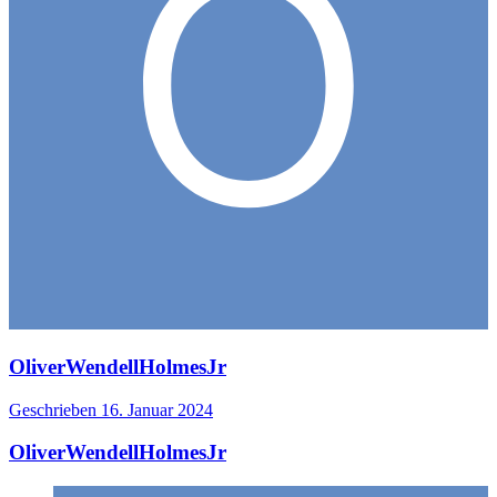
OliverWendellHolmesJr
Geschrieben
16. Januar 2024
OliverWendellHolmesJr