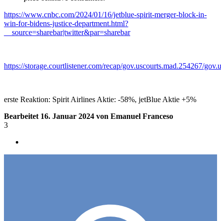
https://www.cnbc.com/2024/01/16/jetblue-spirit-merger-block-in-
win-for-bidens-justice-department.html?
__source=sharebar|twitter&par=sharebar
https://storage.courtlistener.com/recap/gov.uscourts.mad.254267/gov
erste Reaktion: Spirit Airlines Aktie: -58%, jetBlue Aktie +5%
Bearbeitet
16. Januar 2024
von Emanuel Franceso
3