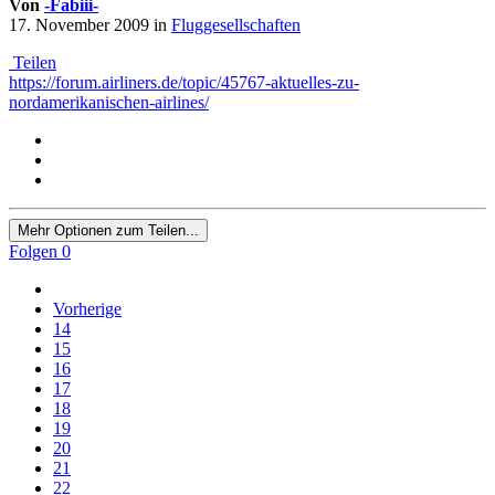
Von
-Fabiii-
17. November 2009
in
Fluggesellschaften
Teilen
https://forum.airliners.de/topic/45767-aktuelles-zu-
nordamerikanischen-airlines/
Mehr Optionen zum Teilen...
Folgen
0
Vorherige
14
15
16
17
18
19
20
21
22