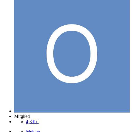
Mitglied
4,3Tsd
Melden