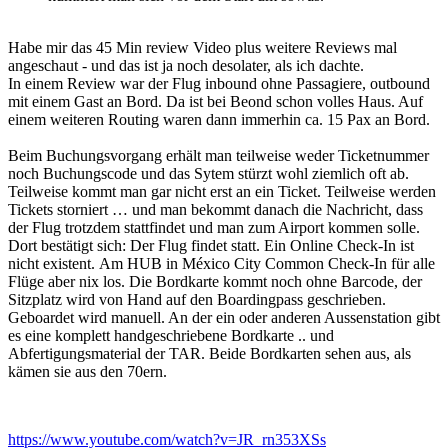
Habe mir das 45 Min review Video plus weitere Reviews mal
angeschaut - und das ist ja noch desolater, als ich dachte.
In einem Review war der Flug inbound ohne Passagiere, outbound
mit einem Gast an Bord. Da ist bei Beond schon volles Haus. Auf
einem weiteren Routing waren dann immerhin ca. 15 Pax an Bord.
Beim Buchungsvorgang erhält man teilweise weder Ticketnummer
noch Buchungscode und das Sytem stürzt wohl ziemlich oft ab.
Teilweise kommt man gar nicht erst an ein Ticket. Teilweise werden
Tickets storniert … und man bekommt danach die Nachricht, dass
der Flug trotzdem stattfindet und man zum Airport kommen solle.
Dort bestätigt sich: Der Flug findet statt. Ein Online Check-In ist
nicht existent. Am HUB in México City Common Check-In für alle
Flüge aber nix los. Die Bordkarte kommt noch ohne Barcode, der
Sitzplatz wird von Hand auf den Boardingpass geschrieben.
Geboardet wird manuell. An der ein oder anderen Aussenstation gibt
es eine komplett handgeschriebene Bordkarte .. und
Abfertigungsmaterial der TAR. Beide Bordkarten sehen aus, als
kämen sie aus den 70ern.
https://www.youtube.com/watch?v=JR_rn353XSs