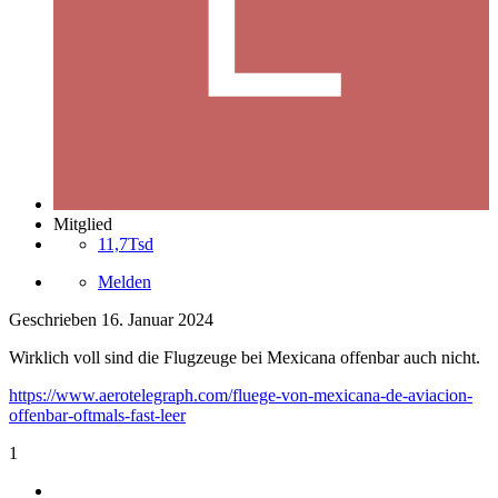
Mitglied
11,7Tsd
Melden
Geschrieben
16. Januar 2024
Wirklich voll sind die Flugzeuge bei Mexicana offenbar auch nicht.
https://www.aerotelegraph.com/fluege-von-mexicana-de-aviacion-
offenbar-oftmals-fast-leer
1