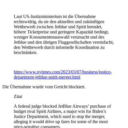
Laut US-Justizministerium ist die Übernahme
rechtswidrig, da sie den aktuellen und zukünftigen
Wettbewerb zwischen Jetblue und Spirit beendet,
höhere Ticketpreise und geringere Kapazität bedingt,
weniger Konsumentenauswahl verursacht und des
Jetblue und den übrigen Fluggesellschaften vereinfacht,
den Wettbewerb durch informelle Koordination zu
beschränken.
https://www.nytimes.com/2023/03/07/business/justice-
department-jetblue-spirit-merger.html
Die Übernahme wurde vom Gericht blockiert.
Zitat
A federal judge blocked JetBlue Airways’ purchase of
budget rival Spirit Airlines, a major win for Biden’s
Justice Department, which sued to stop the merger,
alleging it would drive up fares for some of the most
price-sensitive consumers.