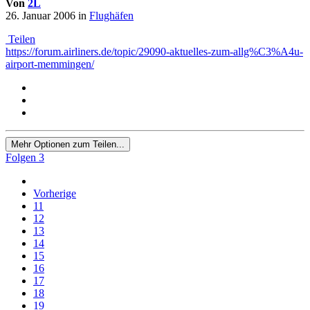
Von
2L
26. Januar 2006
in
Flughäfen
Teilen
https://forum.airliners.de/topic/29090-aktuelles-zum-allg%C3%A4u-
airport-memmingen/
Mehr Optionen zum Teilen...
Folgen
3
Vorherige
11
12
13
14
15
16
17
18
19