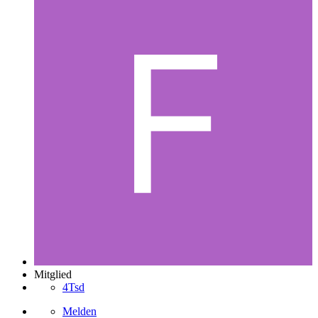
Mitglied
4Tsd
Melden